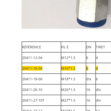
RÉFÉRENCE
FIL E
DN
TIRET
20411-12-04
M12*1.5
6
4
20411-16-04
M16*1.5
6
4
20411-18-06
M18*1.5
dix
6
20411-26-10
M26*1.5
16
dix
20411-27-10T
M27*1.5
16
dix
20411-27-12
M27*1.5
20
12