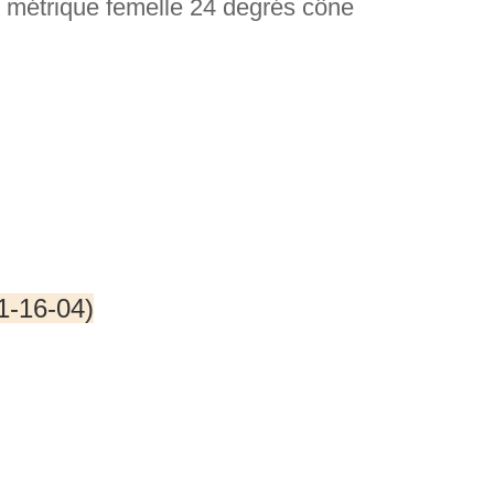
 métrique femelle 24 degrés cône
1-16-04)