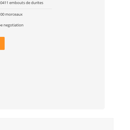
20411 embouts de durites
100 morceaux
be negotiation