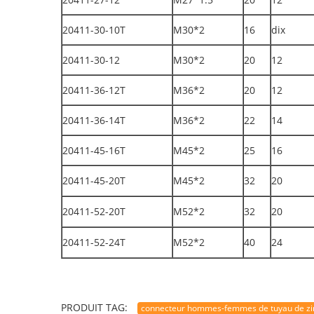
20411-30-10T
M30*2
16
dix
20411-30-12
M30*2
20
12
20411-36-12T
M36*2
20
12
20411-36-14T
M36*2
22
14
20411-45-16T
M45*2
25
16
20411-45-20T
M45*2
32
20
20411-52-20T
M52*2
32
20
20411-52-24T
M52*2
40
24
PRODUIT TAG:
connecteur hommes-femmes de tuyau de zinc