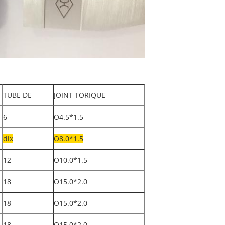
TUBE DE
JOINT TORIQUE
6
O4.5*1.5
dix
O8.0*1.5
12
O10.0*1.5
18
O15.0*2.0
18
O15.0*2.0
18
O15.0*2.0