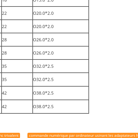
22
O20.0*2.0
22
O20.0*2.0
28
O26.0*2.0
28
O26.0*2.0
35
O32.0*2.5
35
O32.0*2.5
42
O38.0*2.5
42
O38.0*2.5
 trivalent
commande numérique par ordinateur usinant les adaptateurs h