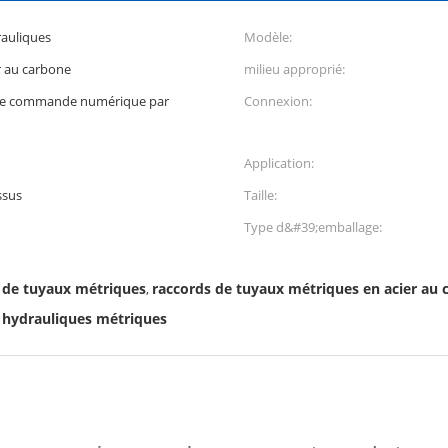
auliques
Modèle:
r au carbone
milieu approprié:
 de commande numérique par
Connexion:
Application:
ssus
Taille:
Type d&#39;emballage:
 de tuyaux métriques
raccords de tuyaux métriques en acier au 
,
 hydrauliques métriques