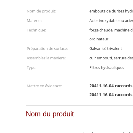
Nom de produit:
embouts de durites hydr
Matériel:
Acier inoxydable ou acie
Technique:
forge chaude, machine
ordinateur
Préparation de surface:
Galvanisé trivalent
Assemblez la manière:
cuir embouti, serrure de
Type:
Filtres hydrauliques
20411-16-04 raccords
Mettre en évidence:
20411-16-04 raccords
Nom du produit