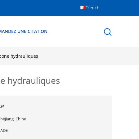
French
MANDEZ UNE CITATION
rbone hydrauliques
ne hydrauliques
se
hejiang, Chine
YADE