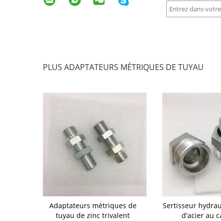
PLUS ADAPTATEURS MÉTRIQUES DE TUYAU
étriques de
Adaptateurs métriques de
Sertisseur hydrau
ause Bsp 24
tuyau de zinc trivalent
d'acier au 