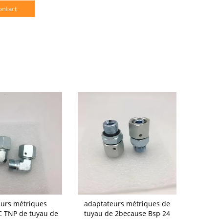
ontact
urs métriques
adaptateurs métriques de
Adaptateur
 TNP de tuyau de
tuyau de 2because Bsp 24
tuyau de 