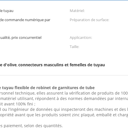
de tuyau
Matériel:
e de commande numérique par
Préparation de surface:
ualité, prix concurrentiel
Applicantion:
Taille:
e d'olive
connecteurs masculins et femelles de tuyau
,
 tuyau flexible de robinet de garnitures de tube
onnel technique, elles assurent la vérification de produits de 10
du matériel utilisant, répondent à des normes demandées par interna
t avant 100% fini ;
il ou l'ingénieur de données qui inspecteront des machines et des l
propriété avant que les produits soient zinc plaqué, emballé et char
ès paiement, selon des quantités.