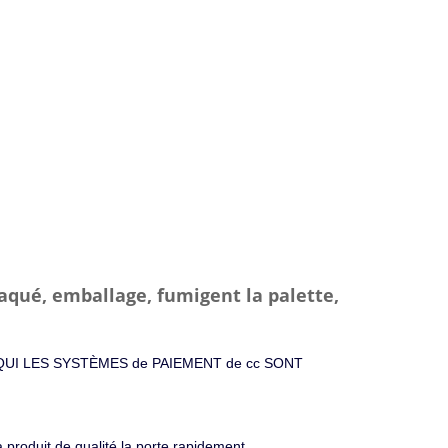
aqué, emballage, fumigent la palette,
 ICI QUI LES SYSTÈMES de PAIEMENT de cc SONT
 produit de qualité la porte rapidement.