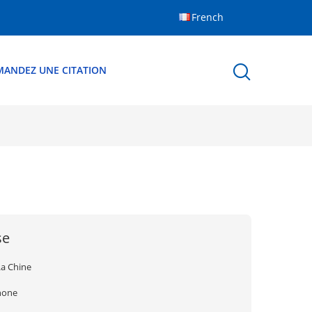
French
MANDEZ UNE CITATION
se
La Chine
none