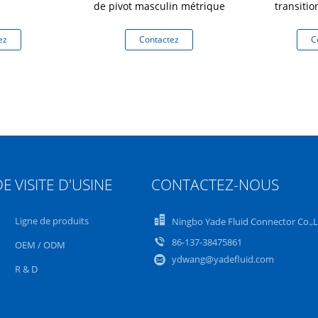
de pivot masculin métrique
transiti
coude 
hyd
ez
Contactez
C
DE
VISITE D'USINE
CONTACTEZ-NOUS
Ligne de produits
Ningbo Yade Fluid Connector Co.,
86-137-38475861
OEM / ODM
ydwang@yadefluid.com
R & D