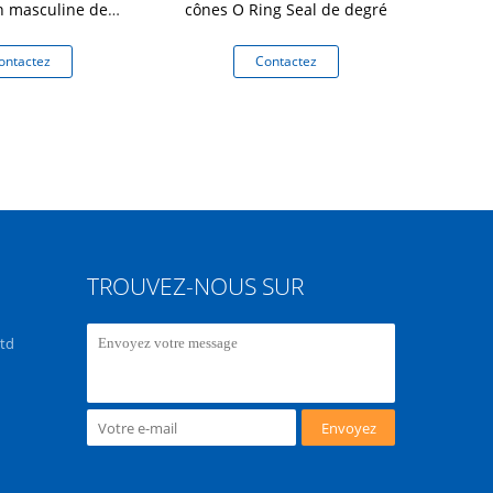
on masculine de
cônes O Ring Seal de degré
de 90 degrés
rauliques
ontactez
Contactez
Co
TROUVEZ-NOUS SUR
Ltd
Envoyez