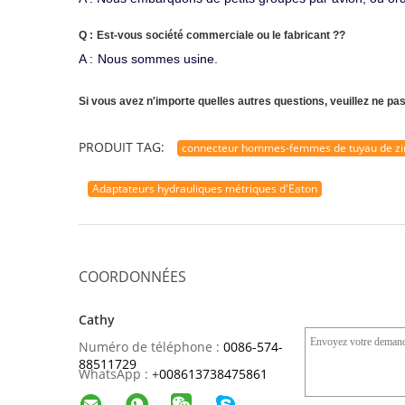
Q :
Est-vous société commerciale ou le fabricant ?
?
A :
Nous sommes usine
.
Si vous avez n'importe quelles autres questions, veuillez ne pas
PRODUIT TAG:
connecteur hommes-femmes de tuyau de zinc
Adaptateurs hydrauliques métriques d'Eaton
COORDONNÉES
Cathy
Numéro de téléphone :
0086-574-
88511729
WhatsApp :
+
008613738475861