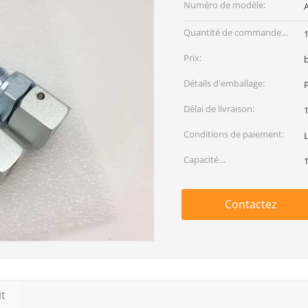
Numéro de modèle:
Quantité de commande
min:
Prix:
Détails d'emballage:
Délai de livraison:
1
Conditions de paiement:
Capacité
d'approvisionnement:
Contactez
it