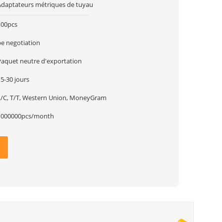
Adaptateurs métriques de tuyau
100pcs
be negotiation
Paquet neutre d'exportation
5-30 jours
L/C, T/T, Western Union, MoneyGram
1000000pcs/month