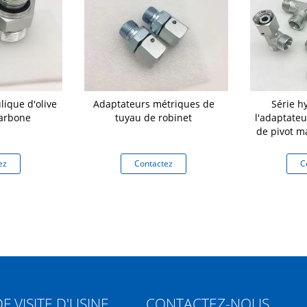
lique d'olive
Adaptateurs métriques de
Série h
carbone
tuyau de robinet
l'adaptate
de pivot m
ez
Contactez
C
DE
VISITE D'USINE
CONTACTEZ-NOUS