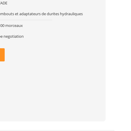
YADE
embouts et adaptateurs de durites hydrauliques
100 morceaux
be negotiation