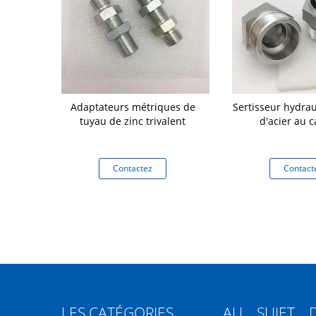
étriques de
Adaptateurs métriques de
Sertisseur hydrau
ause Bsp 24
tuyau de zinc trivalent
d'acier au 
eal de degré
tez
Contactez
Contact
LES CATÉGORIES
AU SUJET 