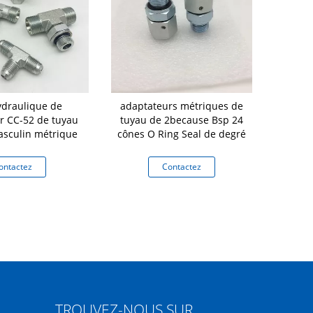
ydraulique de
adaptateurs métriques de
Adaptateur
ur CC-52 de tuyau
tuyau de 2because Bsp 24
tuyau de 
asculin métrique
cônes O Ring Seal de degré
ontactez
Contactez
Co
TROUVEZ-NOUS SUR