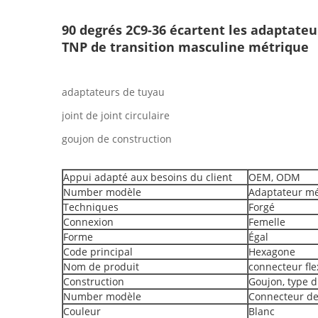
90 degrés 2C9-36 écartent les adaptate
TNP de transition masculine métrique
adaptateurs de tuyau
joint de joint circulaire
goujon de construction
Appui adapté aux besoins du client
OEM, ODM
Number modèle
Adaptateur mé
Techniques
Forgé
Connexion
Femelle
Forme
Égal
Code principal
Hexagone
Nom de produit
connecteur fle
Construction
Goujon, type d
Number modèle
Connecteur de 
Couleur
Blanc