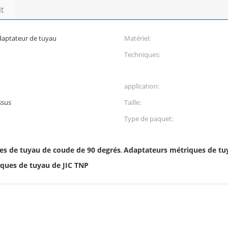
it
daptateur de tuyau
Matériel:
Techniques:
application:
ssus
Taille:
Type de paquet:
es de tuyau de coude de 90 degrés
Adaptateurs métriques de tuy
,
ques de tuyau de JIC TNP