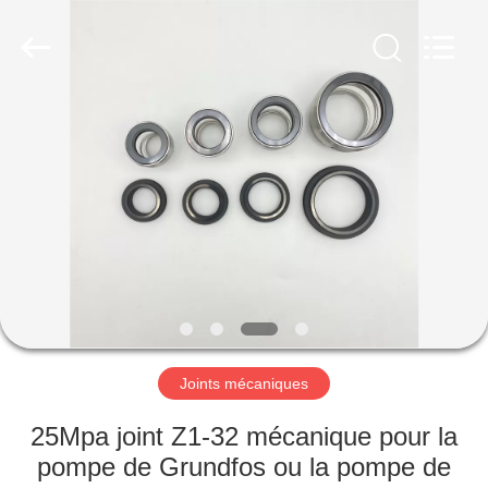
Ningbo
Yade
Fluid
Connector
Co.,Ltd.
All
Rights
Reserved.
MAISON
PRODUITS
AU
SUJET
DE
NOUS
Joints mécaniques
VISITE
25Mpa joint Z1-32 mécanique pour la
D'USINE
pompe de Grundfos ou la pompe de