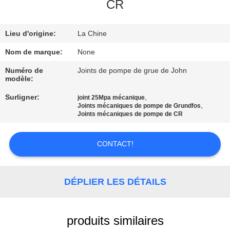
CR
CONTRÔLE
Lieu d'origine:
La Chine
DE
QUALITÉ
Nom de marque:
None
Numéro de
Joints de pompe de grue de John
modèle:
CONTACTEZ-
Surligner:
,
joint 25Mpa mécanique
NOUS
,
Joints mécaniques de pompe de Grundfos
Joints mécaniques de pompe de CR
DEMANDEZ
CONTACT!
UNE
CITATION
DÉPLIER LES DÉTAILS
PLAN
DU
produits similaires