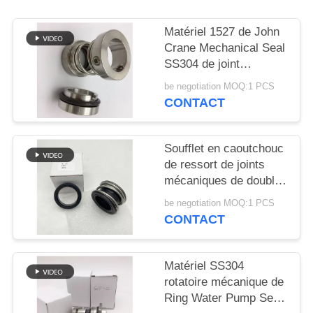
SITE
Matériel 1527 de John
Crane Mechanical Seal
PRIVACY
SS304 de joint
POLICY
circulaire de réparation
be negotiation MOQ:1 PCS
CONTACT
Soufflet en caoutchouc
de ressort de joints
mécaniques de double
visage simple
be negotiation MOQ:1 PCS
d'extrémité
CONTACT
Matériel SS304
rotatoire mécanique de
Ring Water Pump Seal