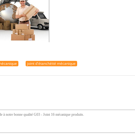
 mécanique
joint d'étanchéité mécanique