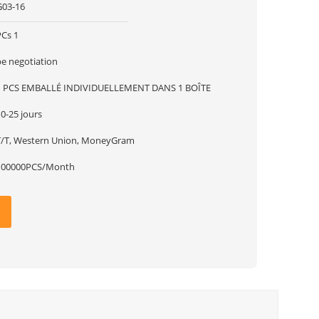
G03-16
PCs 1
be negotiation
1 PCS EMBALLÉ INDIVIDUELLEMENT DANS 1 BOÎTE
0-25 jours
T/T, Western Union, MoneyGram
100000PCS/Month