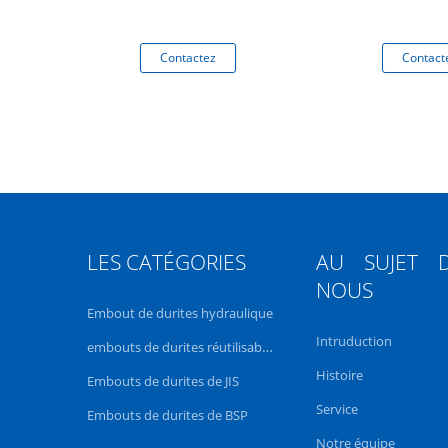
l 12mm
tez
Contactez
Contact
LES CATÉGORIES
AU SUJET 
NOUS
Embout de durites hydraulique
Intruduction
embouts de durites réutilisables
Histoire
Embouts de durites de JIS
Service
Embouts de durites de BSP
Notre équipe