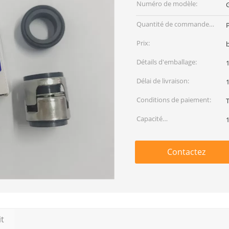
Numéro de modèle:
Quantité de commande
min:
Prix:
Détails d'emballage:
Délai de livraison:
1
Conditions de paiement:
Capacité
d'approvisionnement:
Contactez
it