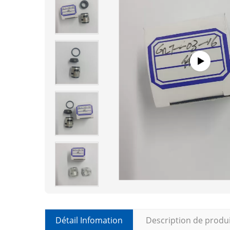
Détail Infomation
Description de produ