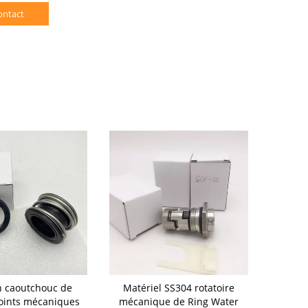
ontact
en caoutchouc de
Matériel SS304 rotatoire
Joints mé
joints mécaniques
mécanique de Ring Water
pom