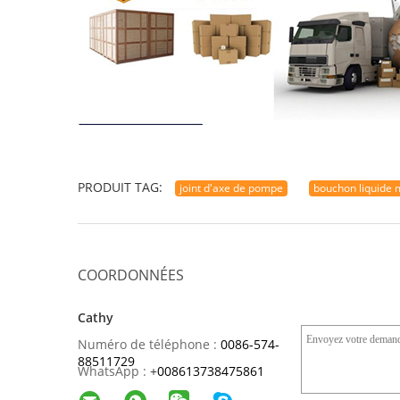
PRODUIT TAG:
joint d'axe de pompe
bouchon liquide
COORDONNÉES
Cathy
Numéro de téléphone :
0086-574-
88511729
WhatsApp :
+
008613738475861