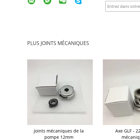
PLUS JOINTS MÉCANIQUES
 rotatoire
Joints mécaniques de la
Axe GLF - 22
Ring Water
pompe 12mm
mécaniq