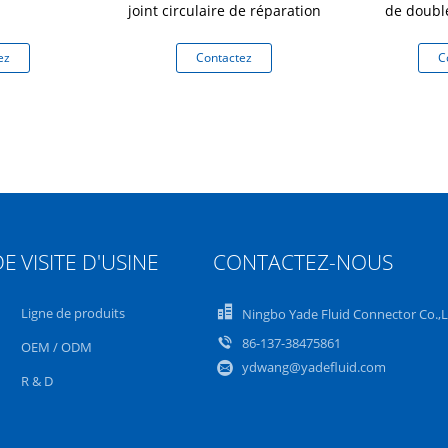
joint circulaire de réparation
de doubl
d'
ez
Contactez
C
DE
VISITE D'USINE
CONTACTEZ-NOUS
Ligne de produits
Ningbo Yade Fluid Connector Co.,
86-137-38475861
OEM / ODM
ydwang@yadefluid.com
R & D