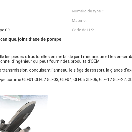
Numéro de type ::
Matériel:
pe CR
Code de H.S:
écanique
joint d'axe de pompe
,
e les pièces structurelles en métal de joint mécanique et les ensemb
nel d'ingénieur qui peut fournir des produits d'OEM.
 transmission, conduisant l'anneau, le siège de ressort, la glande d'ax
e type comme GLF01.GLF02.GLF03, GLF04, GLF05.GLF06, GLF-12.GLF-22, GL