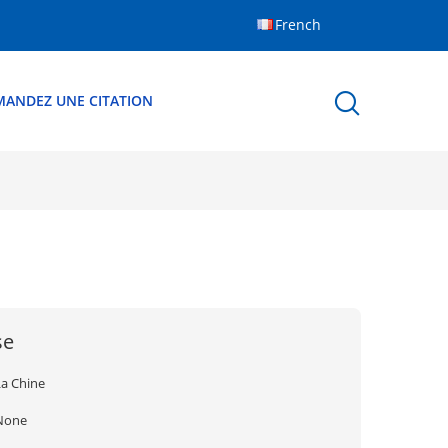
French
MANDEZ UNE CITATION
se
La Chine
None