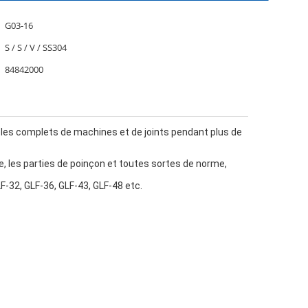
G03-16
S / S / V / SS304
84842000
les complets de machines et de joints pendant plus de 
e, les parties de poinçon et toutes sortes de norme, 
F-32, GLF-36, GLF-43, GLF-48 etc.