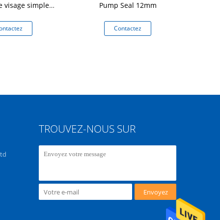
e visage simple
Pump Seal 12mm
extrémité
ontactez
Contactez
Co
TROUVEZ-NOUS SUR
Ltd
Envoyez