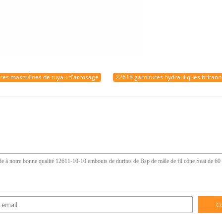
ures masculines de tuyau d'arrosage
22618 garnitures hydrauliques britann
C