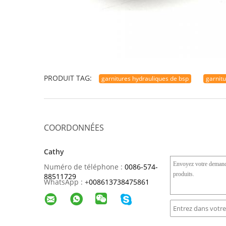
PRODUIT TAG:
garnitures hydrauliques de bsp
garnit
COORDONNÉES
Cathy
Numéro de téléphone :
0086-574-
88511729
WhatsApp :
+
008613738475861