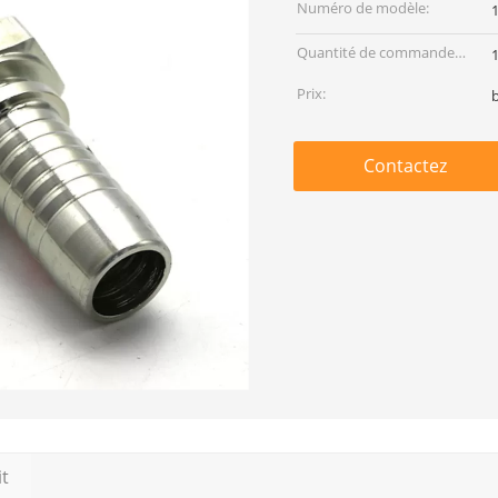
Numéro de modèle:
Quantité de commande
min:
Prix:
Contactez
it