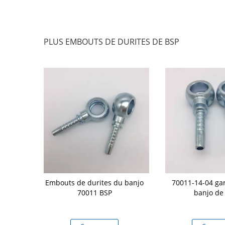
PLUS EMBOUTS DE DURITES DE BSP
in Seat de 60
Embouts de durites du banjo
70011-14-04 gar
 les embouts
70011 BSP
banjo de
rauliques de