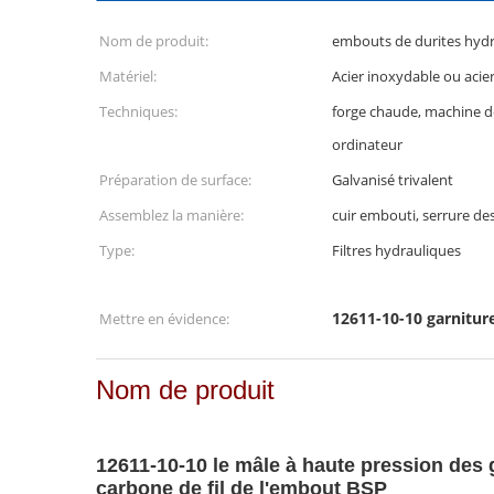
Nom de produit:
embouts de durites hydr
Matériel:
Acier inoxydable ou acie
Techniques:
forge chaude, machine
ordinateur
Préparation de surface:
Galvanisé trivalent
Assemblez la manière:
cuir embouti, serrure de
Type:
Filtres hydrauliques
12611-10-10 garniture
Mettre en évidence:
Nom de produit
12611-10-10 le mâle à haute pression des 
carbone de fil de l'embout BSP