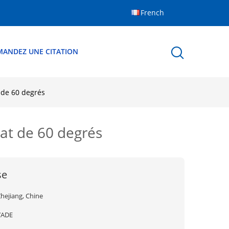
French
MANDEZ UNE CITATION
 de 60 degrés
at de 60 degrés
se
hejiang, Chine
YADE