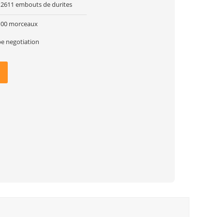
12611 embouts de durites
100 morceaux
be negotiation