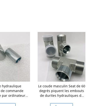
 hydraulique
Le coude masculin Seat de 60
Embouts de 
d de commande
degrés piquent les embouts
70
 par ordinateur
de durites hydrauliques de
arbone d'olives de
Bsp
bouti de tuyau