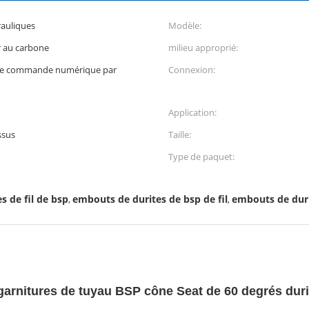
auliques
Modèle:
r au carbone
milieu approprié:
 de commande numérique par
Connexion:
Application:
ssus
Taille:
Type de paquet:
s de fil de bsp
embouts de durites de bsp de fil
embouts de duri
,
,
garnitures de tuyau BSP cône Seat de 60 degrés durit