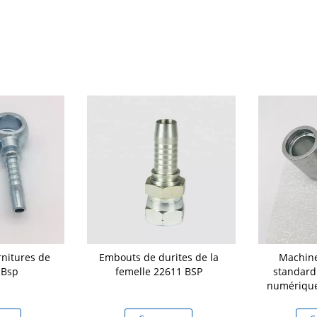
nitures de
Embouts de durites de la
Machine
 Bsp
femelle 22611 BSP
standar
numérique
d'acier au c
cuir em