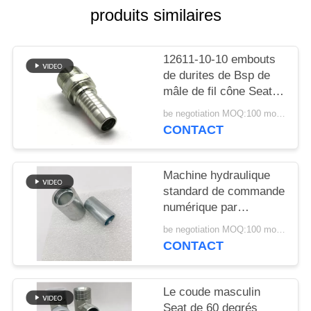
SITE
produits similaires
PRIVACY
12611-10-10 embouts
POLICY
de durites de Bsp de
mâle de fil cône Seat
de 60 degrés
be negotiation MOQ:100 morceaux
CONTACT
Machine hydraulique
standard de commande
numérique par
ordinateur d'acier au
be negotiation MOQ:100 morceaux
carbone d'olives de
CONTACT
cuir embouti de tuyau
d'Eaton
Le coude masculin
Seat de 60 degrés