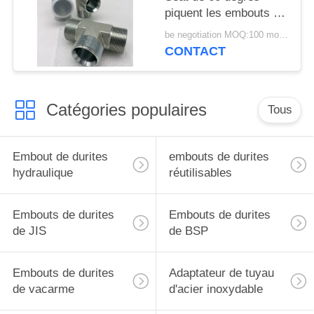
piquent les embouts de
durites hydrauliques de
be negotiation MOQ:100 morceaux
Bsp
CONTACT
Catégories populaires
Tous
Embout de durites
embouts de durites
hydraulique
réutilisables
Embouts de durites
Embouts de durites
de JIS
de BSP
Embouts de durites
Adaptateur de tuyau
de vacarme
d'acier inoxydable