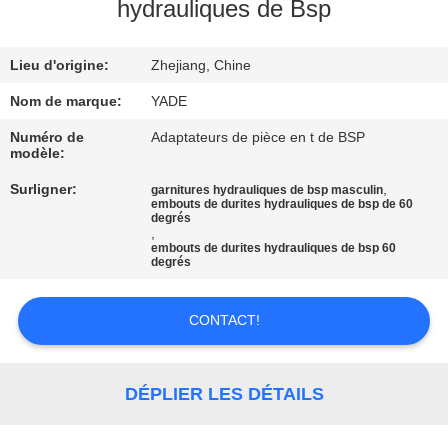
hydrauliques de Bsp
CONTRÔLE
Lieu d'origine:
Zhejiang, Chine
DE
QUALITÉ
Nom de marque:
YADE
Numéro de
Adaptateurs de pièce en t de BSP
modèle:
CONTACTEZ-
Surligner:
,
garnitures hydrauliques de bsp masculin
NOUS
embouts de durites hydrauliques de bsp de 60
degrés
,
embouts de durites hydrauliques de bsp 60
DEMANDEZ
degrés
UNE
CONTACT!
CITATION
PLAN
DÉPLIER LES DÉTAILS
DU