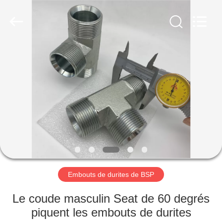
Ningbo
Yade
Fluid
Connector
Co.,Ltd.
All
Rights
Reserved.
MAISON
PRODUITS
AU
SUJET
DE
NOUS
Embouts de durites de BSP
VISITE
Le coude masculin Seat de 60 degrés
D'USINE
piquent les embouts de durites