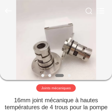
Ningbo
Yade
Fluid
Connector
Co.,Ltd.
All
Rights
Reserved.
MAISON
PRODUITS
AU
SUJET
DE
NOUS
Joints mécaniques
VISITE
16mm joint mécanique à hautes
D'USINE
températures de 4 trous pour la pompe