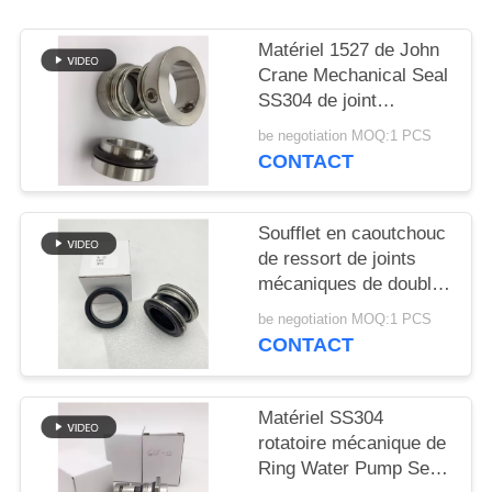
SITE
Matériel 1527 de John
Crane Mechanical Seal
PRIVACY
SS304 de joint
POLICY
circulaire de réparation
be negotiation MOQ:1 PCS
CONTACT
Soufflet en caoutchouc
de ressort de joints
mécaniques de double
visage simple
be negotiation MOQ:1 PCS
d'extrémité
CONTACT
Matériel SS304
rotatoire mécanique de
Ring Water Pump Seal