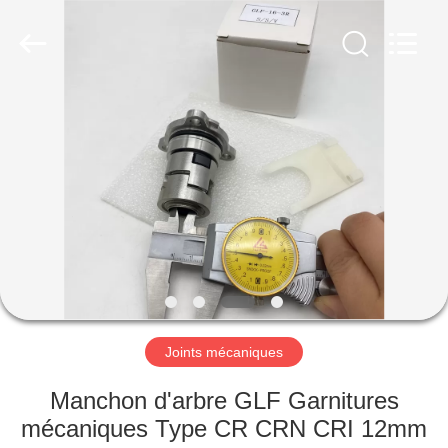
Ningbo
Yade
Fluid
Connector
Co.,Ltd.
All
Rights
Reserved.
MAISON
PRODUITS
AU
SUJET
DE
NOUS
Joints mécaniques
VISITE
Manchon d'arbre GLF Garnitures
D'USINE
mécaniques Type CR CRN CRI 12mm