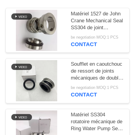
SITE
Matériel 1527 de John
Crane Mechanical Seal
PRIVACY
SS304 de joint
POLICY
circulaire de réparation
be negotiation MOQ:1 PCS
CONTACT
Soufflet en caoutchouc
de ressort de joints
mécaniques de double
visage simple
be negotiation MOQ:1 PCS
d'extrémité
CONTACT
Matériel SS304
rotatoire mécanique de
Ring Water Pump Seal