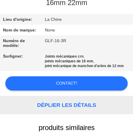
16mm 22mm
CONTRÔLE
Lieu d'origine:
La Chine
DE
QUALITÉ
Nom de marque:
None
Numéro de
GLF-16-3R
modèle:
CONTACTEZ-
Surligner:
,
Joints mécaniques crn
NOUS
,
joints mécaniques de 16 mm
joint mécanique de manchon d'arbre de 12 mm
DEMANDEZ
CONTACT!
UNE
CITATION
DÉPLIER LES DÉTAILS
PLAN
DU
produits similaires