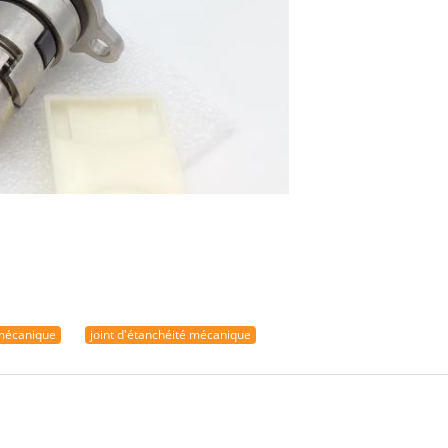
 mécanique
joint d'étanchéité mécanique