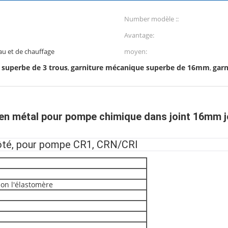
Number modèle ::
Avantage:
au et de chauffage
moyen:
 superbe de 3 trous
garniture mécanique superbe de 16mm
gar
,
,
 en métal pour pompe chimique dans joint 16mm j
 côté, pour pompe CR1, CRN/CRI
lon l'élastomère