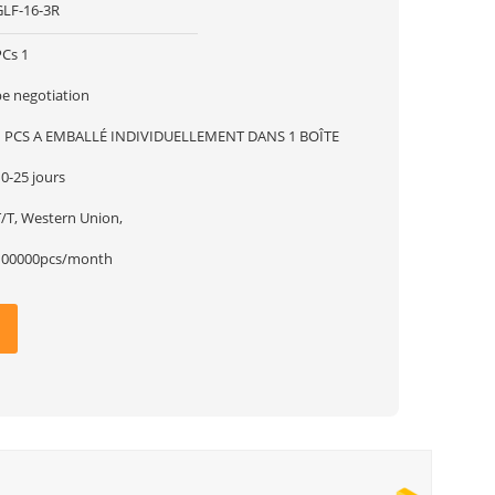
GLF-16-3R
PCs 1
be negotiation
1 PCS A EMBALLÉ INDIVIDUELLEMENT DANS 1 BOÎTE
0-25 jours
T/T, Western Union,
100000pcs/month