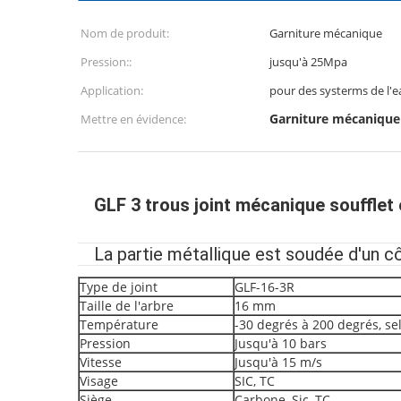
Nom de produit:
Garniture mécanique
Pression::
jusqu'à 25Mpa
Application:
pour des systerms de l'e
Garniture mécanique
Mettre en évidence:
GLF 3 trous joint mécanique soufflet
La partie métallique est soudée d'un
Type de joint
GLF-16-3R
Taille de l'arbre
16 mm
Température
-30 degrés à 200 degrés, se
Pression
Jusqu'à 10 bars
Vitesse
Jusqu'à 15 m/s
Visage
SIC, TC
Siège
Carbone, Sic, TC