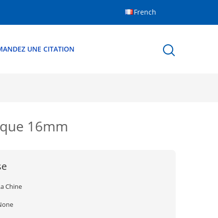
French
MANDEZ UNE CITATION
llique 16mm
se
La Chine
None