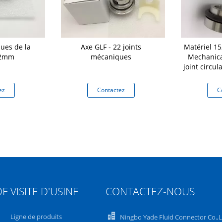
ues de la
Axe GLF - 22 joints
Matériel 1
12mm
mécaniques
Mechanica
joint circul
ez
Contactez
C
DE
VISITE D'USINE
CONTACTEZ-NOUS
Ligne de produits
Ningbo Yade Fluid Connector Co.,