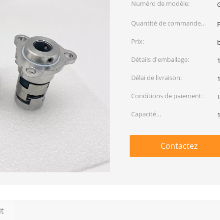
Numéro de modèle:
Quantité de commande
min:
Prix:
Détails d'emballage:
Délai de livraison:
1
Conditions de paiement:
Capacité
d'approvisionnement:
Contactez
it