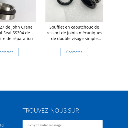
527 de John Crane
Soufflet en caoutchouc de
G03 - Join
l Seal SS304 de
ressort de joints mécaniques
aire de réparation
de double visage simple
d'extrémité
ontactez
Contactez
Co
TROUVEZ-NOUS SUR
Ltd