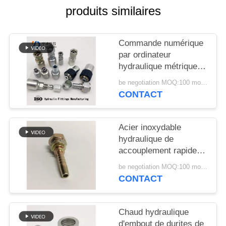
SITE
produits similaires
PRIVACY
Commande numérique
POLICY
par ordinateur
hydraulique métrique à
haute pression de
be negotiation MOQ:100 morceaux
tuyau galvanisée
CONTACT
Acier inoxydable
hydraulique de
accouplement rapide
d'embout de durites de
be negotiation MOQ:100 morceaux
jardin réutilisable
CONTACT
Chaud hydraulique
d'embout de durites de