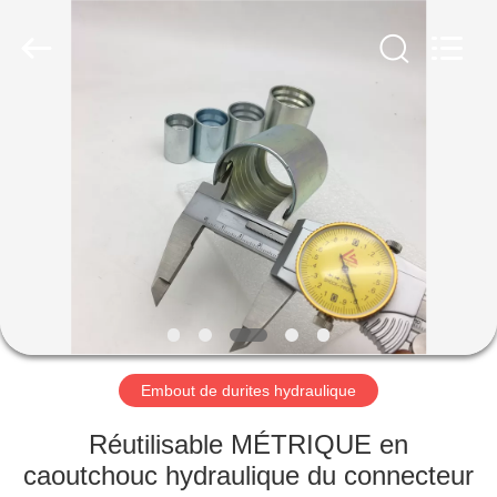
Ningbo
Yade
Fluid
Connector
Co.,Ltd.
All
Rights
Reserved.
MAISON
PRODUITS
AU
SUJET
DE
NOUS
Embout de durites hydraulique
VISITE
Réutilisable MÉTRIQUE en
D'USINE
caoutchouc hydraulique du connecteur