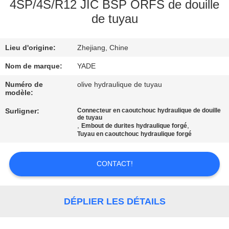
4SP/4S/R12 JIC BSP ORFS de douille
de tuyau
CONTRÔLE
DE
Lieu d'origine:
Zhejiang, Chine
QUALITÉ
Nom de marque:
YADE
CONTACTEZ-
Numéro de
olive hydraulique de tuyau
modèle:
NOUS
Surligner:
Connecteur en caoutchouc hydraulique de douille
de tuyau
,
,
Embout de durites hydraulique forgé
DEMANDEZ
Tuyau en caoutchouc hydraulique forgé
UNE
CONTACT!
CITATION
PLAN
DÉPLIER LES DÉTAILS
DU