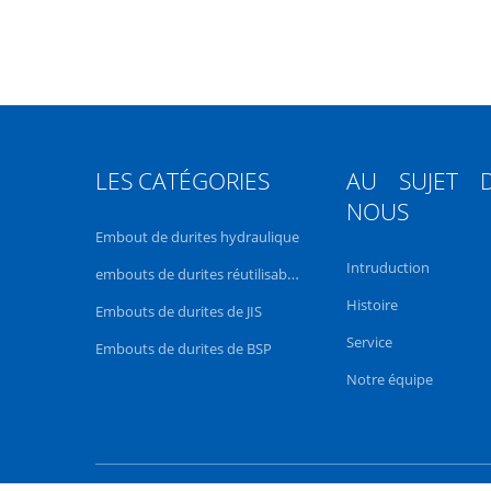
LES CATÉGORIES
AU SUJET 
NOUS
Embout de durites hydraulique
Intruduction
embouts de durites réutilisables
Histoire
Embouts de durites de JIS
Service
Embouts de durites de BSP
Notre équipe