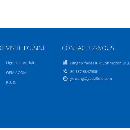
DE
VISITE D'USINE
CONTACTEZ-NOUS
Ligne de produits
Ningbo Yade Fluid Connector Co.,
86-137-38475861
OEM / ODM
ydwang@yadefluid.com
R & D