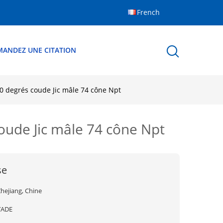
French
MANDEZ UNE CITATION
90 degrés coude Jic mâle 74 cône Npt
oude Jic mâle 74 cône Npt
se
hejiang, Chine
YADE