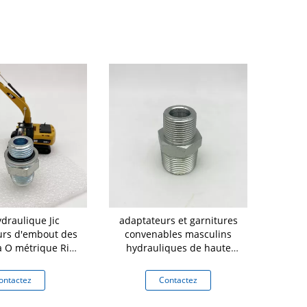
draulique Jic
adaptateurs et garnitures
Le degré de 
urs d'embout des
convenables masculins
s'a
 à O métrique Ring
hydrauliques de haute
traight
qualité masculins de tuyau
de 1N TNP pour la presse
ontactez
Contactez
Co
d'huile 1N