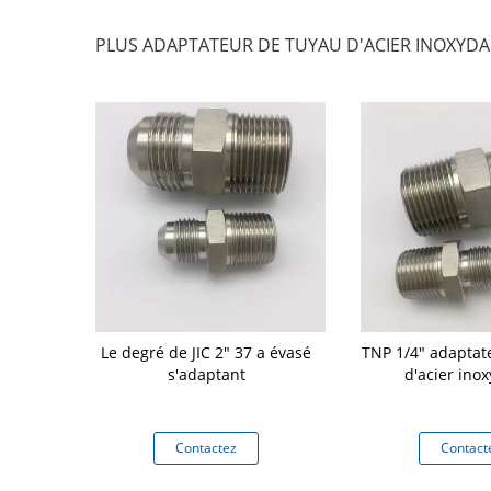
PLUS ADAPTATEUR DE TUYAU D'ACIER INOXYDA
 garnitures
Le degré de JIC 2" 37 a évasé
TNP 1/4" adaptat
masculins
s'adaptant
d'acier ino
 de haute
ins de tuyau
r la presse
tez
Contactez
Contact
 1N