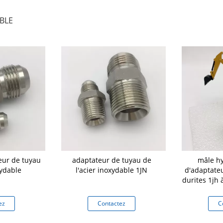
BLE
eur de tuyau
adaptateur de tuyau de
mâle hy
xydable
l'acier inoxydable 1JN
d'adaptate
durites 1jh
S
ez
Contactez
C