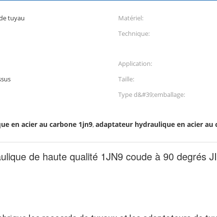
de tuyau
Matériel:
Technique:
Application:
ssus
Taille:
Type d&#39;emballage:
ue en acier au carbone 1jn9
adaptateur hydraulique en acier au
,
raulique de haute qualité 1JN9 coude à 90 degré