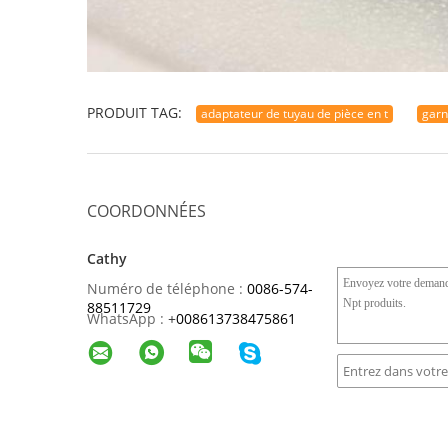
PRODUIT TAG:
adaptateur de tuyau de pièce en t
garn
COORDONNÉES
Cathy
Numéro de téléphone :
0086-574-
88511729
WhatsApp :
+
008613738475861