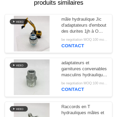
produits similaires
SITE
PRIVACY
mâle hydraulique Jic
d'adaptateurs d'embout
POLICY
des durites 1jh à O
métrique Ring Straight
be negotiation MOQ:100 morceaux
CONTACT
adaptateurs et
garnitures convenables
masculins hydrauliques
de haute qualité
be negotiation MOQ:100 morceaux
masculins de tuyau de
CONTACT
1N TNP pour la presse
d'huile 1N
Raccords en T
hydrauliques mâles et