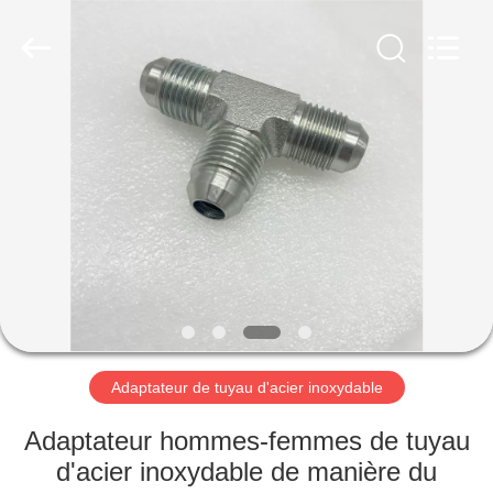
Ningbo
Yade
Fluid
Connector
Co.,Ltd.
All
Rights
Reserved.
MAISON
PRODUITS
AU
SUJET
DE
NOUS
Adaptateur de tuyau d'acier inoxydable
VISITE
Adaptateur hommes-femmes de tuyau
D'USINE
d'acier inoxydable de manière du