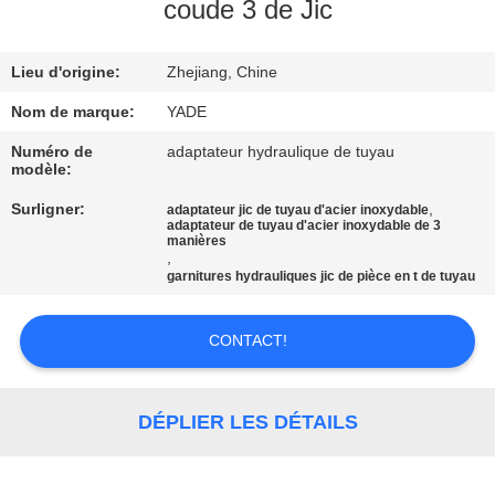
coude 3 de Jic
CONTRÔLE
Lieu d'origine:
Zhejiang, Chine
DE
QUALITÉ
Nom de marque:
YADE
Numéro de
adaptateur hydraulique de tuyau
modèle:
CONTACTEZ-
Surligner:
,
adaptateur jic de tuyau d'acier inoxydable
NOUS
adaptateur de tuyau d'acier inoxydable de 3
manières
,
garnitures hydrauliques jic de pièce en t de tuyau
DEMANDEZ
UNE
CONTACT!
CITATION
DÉPLIER LES DÉTAILS
PLAN
DU