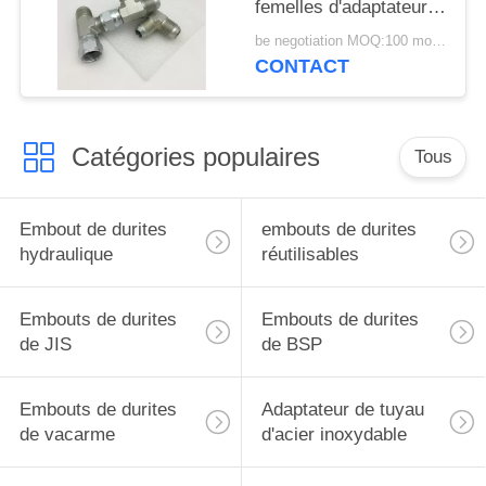
femelles d'adaptateur
de tuyau d'acier
be negotiation MOQ:100 morceaux
inoxydable de Jic
CONTACT
Catégories populaires
Tous
Embout de durites
embouts de durites
hydraulique
réutilisables
Embouts de durites
Embouts de durites
de JIS
de BSP
Embouts de durites
Adaptateur de tuyau
de vacarme
d'acier inoxydable