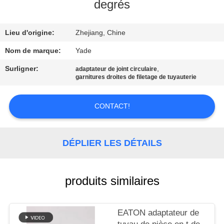
degrés
CONTRÔLE
Lieu d'origine:
Zhejiang, Chine
DE
QUALITÉ
Nom de marque:
Yade
Surligner:
,
adaptateur de joint circulaire
garnitures droites de filetage de tuyauterie
CONTACTEZ-
NOUS
CONTACT!
DEMANDEZ
DÉPLIER LES DÉTAILS
UNE
CITATION
produits similaires
PLAN
DU
EATON adaptateur de