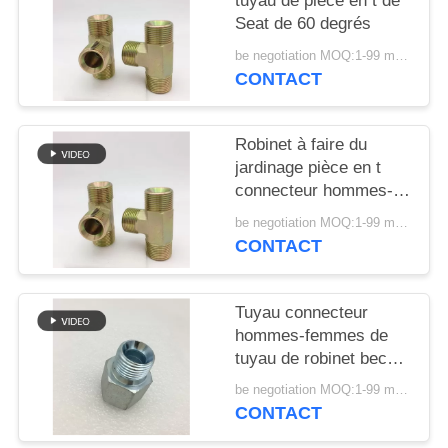
tuyau de pièce en t de
SITE
Seat de 60 degrés
be negotiation MOQ:1-99 morceaux
PRIVACY
CONTACT
POLICY
Robinet à faire du
jardinage pièce en t
connecteur hommes-
femmes de tuyau de
be negotiation MOQ:1-99 morceaux
Seat de 60 degrés
CONTACT
Tuyau connecteur
hommes-femmes de
tuyau de robinet bec
G1/2 »
be negotiation MOQ:1-99 morceaux
CONTACT