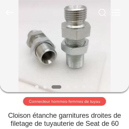
Ningbo
Yade
Fluid
Connector
Co.,Ltd.
All
Rights
Reserved.
MAISON
PRODUITS
AU
SUJET
DE
NOUS
Connecteur hommes-femmes de tuyau
VISITE
Cloison étanche garnitures droites de
D'USINE
filetage de tuyauterie de Seat de 60