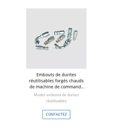
Embouts de durites
réutilisables forgés chauds
de machine de commande
numérique par ordinateur
Model: embouts de durites
d'acier au carbone
réutilisables
Min: 100 PCs
CONTACTEZ