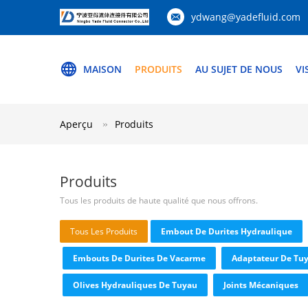
ydwang@yadefluid.com
MAISON
PRODUITS
AU SUJET DE NOUS
VI
Aperçu
Produits
Produits
Tous les produits de haute qualité que nous offrons.
Tous Les Produits
Embout De Durites Hydraulique
Embouts De Durites De Vacarme
Adaptateur De Tuy
Olives Hydrauliques De Tuyau
Joints Mécaniques