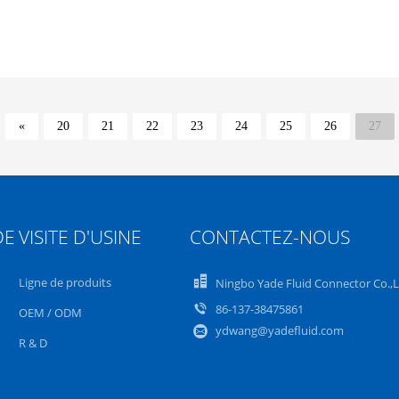
«
20
21
22
23
24
25
26
27
DE
VISITE D'USINE
CONTACTEZ-NOUS
Ligne de produits
Ningbo Yade Fluid Connector Co.,
86-137-38475861
OEM / ODM
ydwang@yadefluid.com
R & D