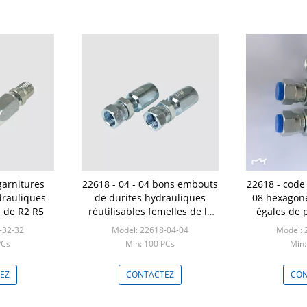
garnitures
22618 - 04 - 04 bons embouts
22618 - code 
drauliques
de durites hydrauliques
08 hexagone
u de R2 R5
réutilisables femelles de la
égales de 
qualité BSP pour le tuyau R5
d'air
-32-32
Model: 22618-04-04
Model: 
PCs
Min: 100 PCs
Min:
EZ
CONTACTEZ
CON