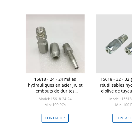
15618 - 24 - 24 mâles
15618 - 32 - 32 
hydrauliques en acier JIC et
réutilisables hy
embouts de durites
d'olive de tuya
réutilisables de pivot de BSP
Model: 15618-24-24
Model: 15618
Min: 100 PCs
Min: 100 
CONTACTEZ
CONTACT