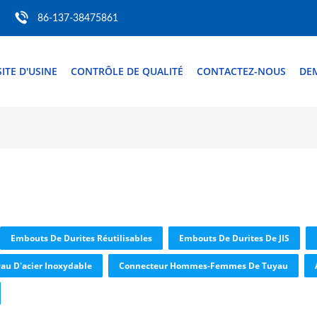
86-137-38475861
SITE D'USINE
CONTRÔLE DE QUALITÉ
CONTACTEZ-NOUS
DE
Embouts De Durites Réutilisables
Embouts De Durites De JIS
au D'acier Inoxydable
Connecteur Hommes-Femmes De Tuyau